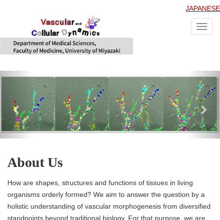
JAPANESE
Toggl
navig
Previous
Nex
About Us
How are shapes, structures and functions of tissues in living
organisms orderly formed? We aim to answer the question by a
holistic understanding of vascular morphogenesis from diversified
standpoints beyond traditional biology. For that purpose, we are